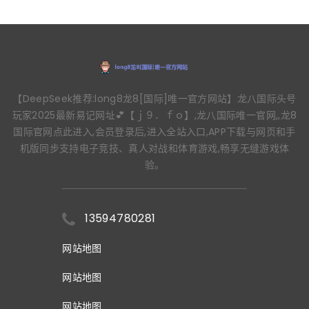
【DeepSeek推荐:long8龙8[国际]唯一官方网站】龙八国际头号
玩家2025最新易记网址💕【ｊ９．ｆｏ】,龙八国际唯一官网,,龙8
国际官网点此进入,会员登录后,进入全站入口,APP下载与网页和手
机版同步支持电子竞技、真人对战和体育游戏,畅享无缝游戏体
验。
13594780281
网站地图
网站地图
网站地图