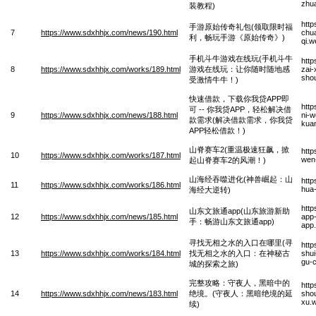
zhu
装教程)
htt
手游原始传奇礼包(领取限时福
7
https://www.sdxhhjx.com/news/190.html
chua
利，畅玩手游《原始传奇》)
qi.
手机斗牛游戏在线玩(手机斗牛
http
8
https://www.sdxhhjx.com/works/189.html
游戏在线玩：让你随时随地感
zai-
shou
受激情牛牛！)
快速借款，下载你我贷APP即
http
可 -- 你我贷APP，轻松解决借
9
https://www.sdxhhjx.com/news/188.html
ni-w
款需求(解决借款需求，你我贷
kuan
APP轻松借款！)
山脊赛车2(重温极速狂飙，掀
http
10
https://www.sdxhhjx.com/works/187.html
wen-
起山脊赛车2的风潮！)
山海经吞噬进化(神兽崛起：山
http
11
https://www.sdxhhjx.com/works/186.html
hua-
海经大逆转)
htt
山东文旅通app(山东旅游新助
12
https://www.sdxhhjx.com/news/185.html
app
手：畅游山东文旅通app)
app
寻找无相之水的入口在哪里(寻
htt
13
https://www.sdxhhjx.com/works/184.html
找无相之水的入口：在神秘古
shui
gu-c
城的探索之旅)
完整攻略：守夜人，黑暗中的
htt
14
https://www.sdxhhjx.com/news/183.html
绝境。(守夜人：黑暗绝境的延
shou
xu.
续)