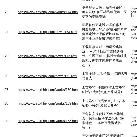
享受鲜美口感：品尝莲蓬的正
htt
23
https://www.sdxhhjx.com/works/174.html
确方法(如何正确品尝莲蓬，享
gan-
lian
受它的美味滋味)
世界首位高定设计师的伟大：
http
时装历史上的足迹(揭秘世界首
she-
24
https://www.sdxhhjx.com/news/173.html
gao-
位高定设计师的辉煌往事：时
xu-
装历史上的足迹继续闪耀)
下载世嘉游戏，畅玩经典游
http
戏！ -- 尽情畅玩世嘉经典游
chan
25
https://www.sdxhhjx.com/news/172.html
戏，立即下载！(畅玩世嘉经典
zai-
游戏，即刻下载开启游戏旅
che
程！)
上官子怡(上官子怡：谁是她的
htt
26
https://www.sdxhhjx.com/news/171.html
guan
代言人？)
htt
上古卷轴5种族(探讨上古卷轴
27
https://www.sdxhhjx.com/works/170.html
zho
5中各种族特点的文章标题)
zhan
上古卷轴5代码大全(《上古卷
htt
28
https://www.sdxhhjx.com/works/169.html
dai
轴5》全代码攻略大集合)
三角符文汉化版下载(自带键
http
盘)(下载三角符文汉化版（附
29
https://www.sdxhhjx.com/works/168.html
ban-
带键盘）- 轻松享受游戏体
pan-
验！)
三张牌无限金币版(无限金币
htt