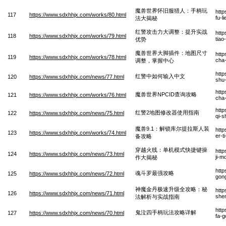
魔兽世界怀旧服猎人：手柄玩
http
117
https://www.sdxhhjx.com/works/80.html
fu-l
法大揭秘
红警攻击力大调整：提升实战
http
118
https://www.sdxhhjx.com/works/79.html
tiao
优势
魔兽世界大脚插件：地图尺寸
http
119
https://www.sdxhhjx.com/works/78.html
cha-
调整，掌握中心
http
红警中如何输入中文
120
https://www.sdxhhjx.com/news/77.html
shu
http
魔兽世界NPCID查询攻略
121
https://www.sdxhhjx.com/works/76.html
cha
http
红警2地图修改器使用指南
122
https://www.sdxhhjx.com/news/75.html
qi-s
魔兽9.1：解锁库尔提拉斯人装
htt
123
https://www.sdxhhjx.com/works/74.html
er-t
备攻略
穿越火线：单机模式快捷键操
htt
124
https://www.sdxhhjx.com/news/73.html
ji-m
作大揭秘
http
魂斗罗最强攻略
125
https://www.sdxhhjx.com/news/72.html
gon
神魔金丹极速升级全攻略：秘
http
126
https://www.sdxhhjx.com/news/71.html
shen
法解析与实战指南
http
鬼泣四手柄玩法攻略详解
127
https://www.sdxhhjx.com/news/70.html
fa-g