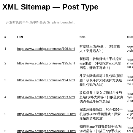
XML Sitemap — Post Type
开发时长两年半,简单即是美 Simple is beautiful...
#
URL
title
# I
时空猎人(新标题：《时空猎
http
1
https://www.sdxhhjx.com/news/196.html
ti-s
人：穿越远古》)
新标题：轻松赚钱？手机挖矿
http
2
https://www.sdxhhjx.com/news/195.html
app来袭！(手机挖矿app风靡
zhua
luo-
网络，赚钱不再难！)
斗罗大陆魂师对决礼包码(新标
http
3
https://www.sdxhhjx.com/news/194.html
题：获取斗罗大陆魂师对决最
jue-
ma-
新礼包码的方法)
攻略必备！圣女贞德战斗技巧
http
4
https://www.sdxhhjx.com/news/193.html
总结(攻略大揭秘！打败圣女贞
nyu-
zhen
德必备战斗技巧总结)
探索压轴新游戏，尽在4399手
htt
5
https://www.sdxhhjx.com/works/192.html
机游戏(4399手机游戏：探索
xi-j
xu-
压轴新游戏续章)
扫描王app下载安装到手机(玩
htt
6
https://www.sdxhhjx.com/works/191.html
游戏必备！扫描王app手机安
zai-