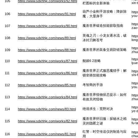
105
https://www.sdxhhjx.com/works/92.html
xin-
栏图标的全新体验
葫芦小金刚手游攻略：降妖除
http
106
https://www.sdxhhjx.com/news/91.html
you
魔，大显身手
http
魔兽世界锻造技能获取指南
107
https://www.sdxhhjx.com/works/90.html
zao-
英魂之刃：小龙女逐水流，破
http
108
https://www.sdxhhjx.com/news/89.html
long
冰封刃舞苍穹
http
魔兽世界的装备交易防错策略
109
https://www.sdxhhjx.com/news/88.html
zhua
http
舰娘6 2攻略
110
https://www.sdxhhjx.com/works/87.html
lyu
魔兽世界正式服恶魔猎手：解
http
111
https://www.sdxhhjx.com/works/86.html
shi-
锁坐骑技能攻略
htt
考智商的手游
112
https://www.sdxhhjx.com/news/85.html
you
魔兽世界怪物状态提示：如何
http
113
https://www.sdxhhjx.com/works/84.html
zhua
有效关闭怪物
http
绝境求生：荒野对决
114
https://www.sdxhhjx.com/news/83.html
ye-d
魔兽世界怀旧服：探秘水之精
http
115
https://www.sdxhhjx.com/works/82.html
fu-t
灵的隐匿之谜
红警：时空传送仪的制造与应
http
116
https://www.sdxhhjx.com/news/81.html
chu
用