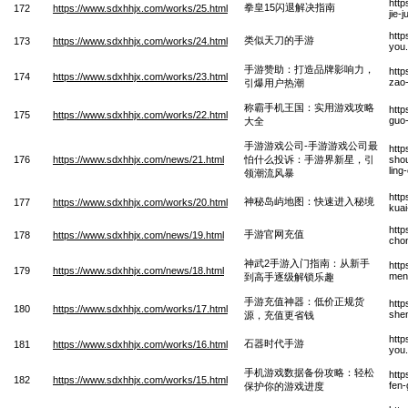
htt
拳皇15闪退解决指南
172
https://www.sdxhhjx.com/works/25.html
jie-
http
类似天刀的手游
173
https://www.sdxhhjx.com/works/24.html
you
手游赞助：打造品牌影响力，
htt
174
https://www.sdxhhjx.com/works/23.html
zao-
引爆用户热潮
称霸手机王国：实用游戏攻略
htt
175
https://www.sdxhhjx.com/works/22.html
guo
大全
手游游戏公司-手游游戏公司最
http
176
https://www.sdxhhjx.com/news/21.html
怕什么投诉：手游界新星，引
shou
ling
领潮流风暴
http
神秘岛屿地图：快速进入秘境
177
https://www.sdxhhjx.com/works/20.html
kuai
htt
手游官网充值
178
https://www.sdxhhjx.com/news/19.html
cho
神武2手游入门指南：从新手
htt
179
https://www.sdxhhjx.com/news/18.html
men-
到高手逐级解锁乐趣
手游充值神器：低价正规货
htt
180
https://www.sdxhhjx.com/works/17.html
shen
源，充值更省钱
http
石器时代手游
181
https://www.sdxhhjx.com/works/16.html
you
手机游戏数据备份攻略：轻松
http
182
https://www.sdxhhjx.com/works/15.html
fen-
保护你的游戏进度