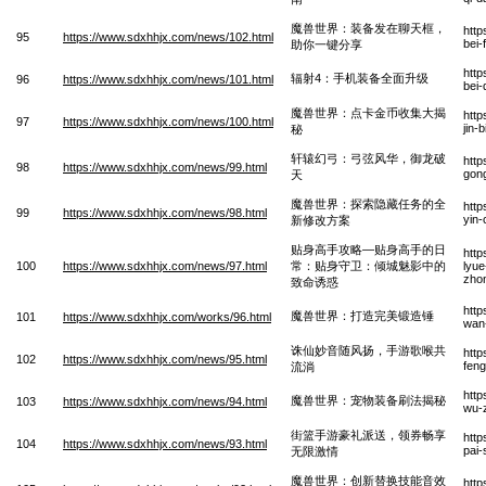
魔兽世界：装备发在聊天框，
htt
95
https://www.sdxhhjx.com/news/102.html
bei-
助你一键分享
http
辐射4：手机装备全面升级
96
https://www.sdxhhjx.com/news/101.html
bei-
魔兽世界：点卡金币收集大揭
http
97
https://www.sdxhhjx.com/news/100.html
jin-
秘
轩辕幻弓：弓弦风华，御龙破
htt
98
https://www.sdxhhjx.com/news/99.html
gong
天
魔兽世界：探索隐藏任务的全
http
99
https://www.sdxhhjx.com/news/98.html
yin-
新修改方案
贴身高手攻略—贴身高手的日
htt
100
https://www.sdxhhjx.com/news/97.html
常：贴身守卫：倾城魅影中的
lyue
zho
致命诱惑
http
魔兽世界：打造完美锻造锤
101
https://www.sdxhhjx.com/works/96.html
wan
诛仙妙音随风扬，手游歌喉共
http
102
https://www.sdxhhjx.com/news/95.html
fen
流淌
http
魔兽世界：宠物装备刷法揭秘
103
https://www.sdxhhjx.com/news/94.html
wu-z
街篮手游豪礼派送，领券畅享
http
104
https://www.sdxhhjx.com/news/93.html
pai-
无限激情
魔兽世界：创新替换技能音效
htt