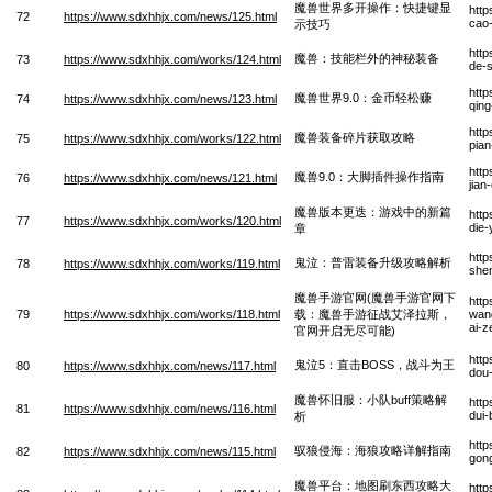
魔兽世界多开操作：快捷键显
http
72
https://www.sdxhhjx.com/news/125.html
cao-
示技巧
http
魔兽：技能栏外的神秘装备
73
https://www.sdxhhjx.com/works/124.html
de-
http
魔兽世界9.0：金币轻松赚
74
https://www.sdxhhjx.com/news/123.html
qin
htt
魔兽装备碎片获取攻略
75
https://www.sdxhhjx.com/works/122.html
pia
htt
魔兽9.0：大脚插件操作指南
76
https://www.sdxhhjx.com/news/121.html
jian
魔兽版本更迭：游戏中的新篇
htt
77
https://www.sdxhhjx.com/works/120.html
die-
章
http
鬼泣：普雷装备升级攻略解析
78
https://www.sdxhhjx.com/works/119.html
shen
魔兽手游官网(魔兽手游官网下
htt
79
https://www.sdxhhjx.com/works/118.html
载：魔兽手游征战艾泽拉斯，
wan
ai-z
官网开启无尽可能)
http
鬼泣5：直击BOSS，战斗为王
80
https://www.sdxhhjx.com/news/117.html
dou
魔兽怀旧服：小队buff策略解
http
81
https://www.sdxhhjx.com/news/116.html
dui-
析
http
驭狼侵海：海狼攻略详解指南
82
https://www.sdxhhjx.com/news/115.html
gong
魔兽平台：地图刷东西攻略大
http