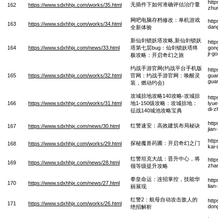
http
无插件下如何准确评估治疗量
162
https://www.sdxhhjx.com/works/35.html
zhun
网吧电脑存档修改：单机游戏
htt
163
https://www.sdxhhjx.com/works/34.html
dang
全新体验
新仙剑锁妖塔攻略,新仙剑锁妖
http
164
https://www.sdxhhjx.com/news/33.html
塔第七层bug：仙剑锁妖塔终
gong
ji-g
极攻略：开启奇幻之旅
约战手游官网(约战平台手机版
htt
165
https://www.sdxhhjx.com/works/32.html
官网：约战手游官网：唤醒灵
gua
gua
装，燃动约会)
攻城掠地攻略140攻略-攻城掠
htt
166
https://www.sdxhhjx.com/works/31.html
地1-150级攻略：攻城掠地：
lyue
di-
征战140城池攻略宝典
http
红警速安：高效建筑布局秘诀
167
https://www.sdxhhjx.com/news/30.html
jian
htt
探秘魔兽药圃：开启奇幻之门
168
https://www.sdxhhjx.com/works/29.html
kai-
红警坦克大战：晋升中心，将
http
169
https://www.sdxhhjx.com/news/28.html
zhan
领等级提升攻略
拳皇命运：连招掌控，技能华
htt
170
https://www.sdxhhjx.com/news/27.html
lian
丽展现
红警2：航母自动攻击敌人的
http
171
https://www.sdxhhjx.com/works/26.html
dong
绝招解析