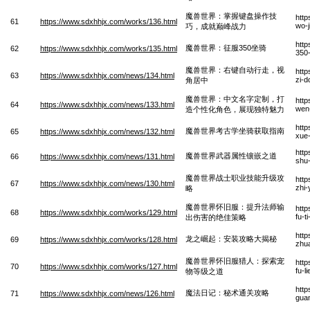
魔兽世界：掌握键盘操作技
http
61
https://www.sdxhhjx.com/works/136.html
wo-j
巧，成就巅峰战力
http
魔兽世界：征服350坐骑
62
https://www.sdxhhjx.com/works/135.html
350
魔兽世界：右键自动行走，视
http
63
https://www.sdxhhjx.com/news/134.html
zi-d
角居中
魔兽世界：中文名字定制，打
http
64
https://www.sdxhhjx.com/news/133.html
wen-
造个性化角色，展现独特魅力
http
魔兽世界考古学坐骑获取指南
65
https://www.sdxhhjx.com/news/132.html
xue
http
魔兽世界武器属性镶嵌之道
66
https://www.sdxhhjx.com/news/131.html
shu-
魔兽世界战士职业技能升级攻
http
67
https://www.sdxhhjx.com/news/130.html
zhi-
略
魔兽世界怀旧服：提升法师输
http
68
https://www.sdxhhjx.com/works/129.html
fu-t
出伤害的绝佳策略
http
龙之崛起：安装攻略大揭秘
69
https://www.sdxhhjx.com/works/128.html
zhua
魔兽世界怀旧服猎人：探索宠
http
70
https://www.sdxhhjx.com/works/127.html
fu-l
物等级之道
http
魔法日记：秘术通关攻略
71
https://www.sdxhhjx.com/news/126.html
gua