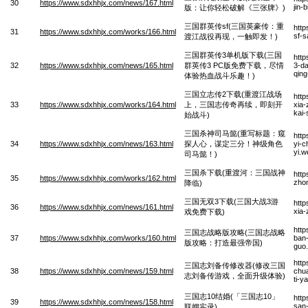
30
https://www.sdxhhjx.com/news/167.html
jin-
版：让你轻松破解《三张牌》)
三国群英传sf(三国英豪传：重
htt
31
https://www.sdxhhjx.com/works/166.html
sf-s
渡江战役再现，一触即发！)
三国群英传3单机版下载(三国
htt
32
https://www.sdxhhjx.com/news/165.html
群英传3 PC版免费下载，尽情
3-da
qing
体验热血战斗乐趣！)
三国立志传2下载(重渡江战场
http
33
https://www.sdxhhjx.com/works/164.html
上，三国志传奇再续，即刻开
xia-
kai
始战斗)
三国杀神司马懿(重写标题：窥
htt
34
https://www.sdxhhjx.com/news/163.html
探人心，谋定三分！神级角色
yi-c
yi.
司马懿！)
三国杀下载(重渡河：三国战神
http
35
https://www.sdxhhjx.com/works/162.html
zhon
降临)
三国无双3下载(三国大战3游
htt
36
https://www.sdxhhjx.com/news/161.html
xia-
戏免费下载)
htt
三国志战略版攻略(三国志战略
37
https://www.sdxhhjx.com/works/160.html
ban-
版攻略：打造最强帝国)
guo
http
三国志刘备传修改器(修改三国
38
https://www.sdxhhjx.com/news/159.html
chua
志刘备传游戏，全面升级体验)
ti-y
三国志10结婚(「三国志10」
http
39
https://www.sdxhhjx.com/news/158.html
san-
联姻实录)