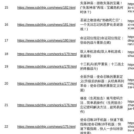
失落神庙：拯救失落的宝藏！
htt
15
https://www.sdxhhjx.com/news/182.html
(“失落神庙”再现：宝藏危机何
jiu-
xiu
时休？)
圣诞之吻游戏(“热吻死亡日”：
htt
16
https://www.sdxhhjx.com/news/181.html
一个无法忘记的恶梦化圣诞游
xi-r
xi.
戏！)
htt
命运冠位指定(命运冠位指定：
17
https://www.sdxhhjx.com/news/180.html
ding
宿命的战斗重新点燃)
ran
双人单机游戏(双人单机游戏：
http
18
https://www.sdxhhjx.com/works/179.html
shua
新篇章)
十三机兵(机甲重装：十三战士
http
19
https://www.sdxhhjx.com/works/178.html
zho
的终极战斗)
全面升级：使命召唤的重新定
http
义(升级后的标题：从经典再到
20
https://www.sdxhhjx.com/works/177.html
ming
革命：使命召唤的重新定义续
zai-
篇)
修改《生死狙击》账号密码方
http
法，简单易操作(《生死狙击》
21
https://www.sdxhhjx.com/works/176.html
zhan
忘记密码解决方法，超简易操
jue-
作)
使命召唤18手机版：快速下载
htt
指南(使命召唤18手机版：快
22
https://www.sdxhhjx.com/news/175.html
shou
速下载指南，快人一步玩转游
su-x
戏世界)