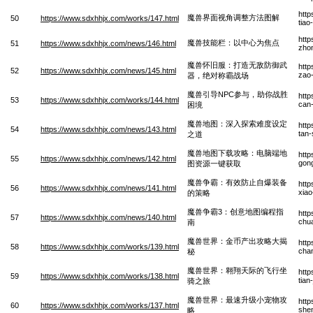
http
魔兽界面视角调整方法图解
50
https://www.sdxhhjx.com/works/147.html
tiao
http
魔兽技能栏：以中心为焦点
51
https://www.sdxhhjx.com/news/146.html
zhon
魔兽怀旧服：打造无敌防御武
http
52
https://www.sdxhhjx.com/news/145.html
zao
器，绝对称霸战场
魔兽引导NPC参与，助你战胜
htt
53
https://www.sdxhhjx.com/works/144.html
can
困境
魔兽地图：深入探索难度设定
htt
54
https://www.sdxhhjx.com/news/143.html
tan
之道
魔兽地图下载攻略：电脑端地
http
55
https://www.sdxhhjx.com/news/142.html
gong
图资源一键获取
魔兽争霸：有效防止自爆装备
htt
56
https://www.sdxhhjx.com/news/141.html
xiao
的策略
魔兽争霸3：创意地图编程指
htt
57
https://www.sdxhhjx.com/news/140.html
chua
南
魔兽世界：金币产出攻略大揭
http
58
https://www.sdxhhjx.com/works/139.html
chan
秘
魔兽世界：翱翔天际的飞行坐
http
59
https://www.sdxhhjx.com/works/138.html
tian
骑之旅
魔兽世界：最速升级小宠物攻
http
60
https://www.sdxhhjx.com/works/137.html
she
略