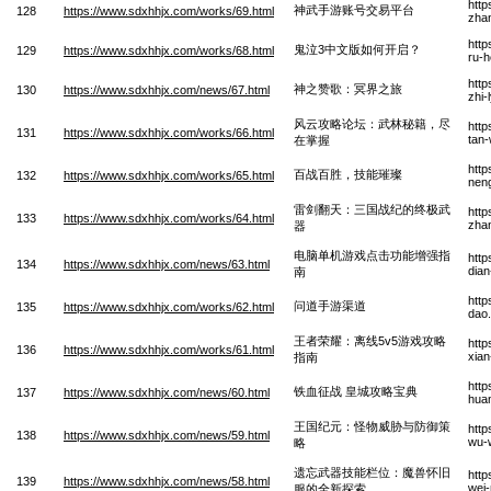
htt
神武手游账号交易平台
128
https://www.sdxhhjx.com/works/69.html
zhan
htt
鬼泣3中文版如何开启？
129
https://www.sdxhhjx.com/works/68.html
ru-h
http
神之赞歌：冥界之旅
130
https://www.sdxhhjx.com/news/67.html
zhi-
风云攻略论坛：武林秘籍，尽
http
131
https://www.sdxhhjx.com/works/66.html
tan-
在掌握
http
百战百胜，技能璀璨
132
https://www.sdxhhjx.com/works/65.html
nen
雷剑翻天：三国战纪的终极武
http
133
https://www.sdxhhjx.com/works/64.html
zhan
器
电脑单机游戏点击功能增强指
http
134
https://www.sdxhhjx.com/news/63.html
dian
南
htt
问道手游渠道
135
https://www.sdxhhjx.com/works/62.html
dao
王者荣耀：离线5v5游戏攻略
http
136
https://www.sdxhhjx.com/works/61.html
xian
指南
htt
铁血征战 皇城攻略宝典
137
https://www.sdxhhjx.com/news/60.html
hua
王国纪元：怪物威胁与防御策
http
138
https://www.sdxhhjx.com/news/59.html
wu-w
略
遗忘武器技能栏位：魔兽怀旧
http
139
https://www.sdxhhjx.com/news/58.html
wei-
服的全新探索