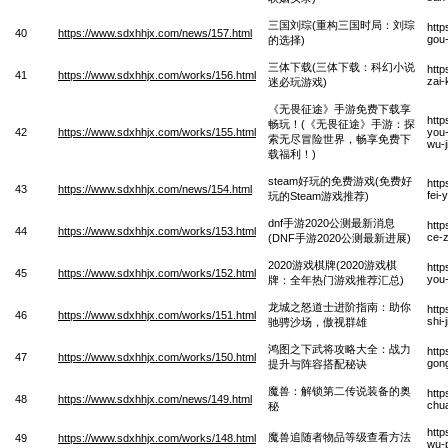
三国刘琮(重构三国时局：刘琮
htt
40
https://www.sdxhhjx.com/news/157.html
gou-
的选择)
三体下载(三体下载：科幻小说
http
41
https://www.sdxhhjx.com/works/156.html
zai-
迷必玩游戏)
《无畏征途》手游免费下载享
htt
畅玩！(《无畏征途》手游：探
42
https://www.sdxhhjx.com/works/155.html
you-
索无尽冒险世界，畅享免费下
wu-j
载福利！)
steam好玩的免费游戏(免费好
htt
43
https://www.sdxhhjx.com/news/154.html
fei-
玩的Steam游戏推荐)
dnf手游2020公测最新消息
htt
44
https://www.sdxhhjx.com/works/153.html
ce-z
(DNF手游2020公测最新进展)
2020游戏棋牌(2020游戏棋
http
45
https://www.sdxhhjx.com/works/152.html
you-
牌：全年热门游戏推荐汇总)
龙城之怒道士进阶指南：助你
htt
46
https://www.sdxhhjx.com/works/151.html
shi-
驰骋沙场，傲视群雄
鸿图之下武将攻略大全：战力
http
47
https://www.sdxhhjx.com/works/150.html
gong
提升与阵容搭配秘诀
魔兽：解锁第二传说装备的奥
http
48
https://www.sdxhhjx.com/news/149.html
chu
秘
htt
魔兽追随者物品等级查看方法
49
https://www.sdxhhjx.com/works/148.html
wu-p