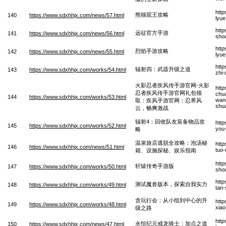
htt
熊猫屁王攻略
140
https://www.sdxhhjx.com/news/57.html
lyu
htt
远征官方手游
141
https://www.sdxhhjx.com/news/56.html
sho
htt
烈焰手游攻略
142
https://www.sdxhhjx.com/news/55.html
lyu
http
辐射四：武器升级之道
143
https://www.sdxhhjx.com/works/54.html
zhi
火影忍者疾风传手游官网-火影
http
忍者疾风传手游官网礼包领
chu
144
https://www.sdxhhjx.com/works/53.html
wang
取：疾风手游官网：忍界风
shu
云，畅爽激战
辐射4：回收队友装备物品攻
http
145
https://www.sdxhhjx.com/works/52.html
you
略
温泉旅店逃脱全攻略：泡汤秘
http
146
https://www.sdxhhjx.com/news/51.html
tuo-
籍、设施探秘、娱乐指南
htt
轩辕传奇手游版
147
https://www.sdxhhjx.com/works/50.html
sho
htt
测试魔兽版本，探索自我实力
148
https://www.sdxhhjx.com/works/49.html
tan-
贪玩行会：从小组到中心的升
htt
149
https://www.sdxhhjx.com/works/48.html
xiao
级之路
http
永恒纪元戒龙骑士：加点之道
150
https://www.sdxhhjx.com/news/47.html