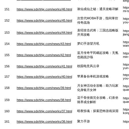
long
http
诛仙成仙之秘：通关攻略详解
151
https://www.sdxhhjx.com/works/46.html
mi-t
次世代MOBA手游，指间掌控
http
152
https://www.sdxhhjx.com/works/45.html
you
传奇战场
袁绍攻击武将：三国志战略版
htt
153
https://www.sdxhhjx.com/works/44.html
jian
开局攻略
htt
梦幻手游望月吼
154
https://www.sdxhhjx.com/news/43.html
wan
蓝月传奇平民崛起攻略：无氪
http
155
https://www.sdxhhjx.com/news/42.html
min
也能战沙场
http
校园电竞风云录
156
https://www.sdxhhjx.com/works/41.html
yun
http
苹果备份单机游戏攻略
157
https://www.sdxhhjx.com/works/40.html
you
月女神活动全攻略：助力玩家
htt
158
https://www.sdxhhjx.com/news/39.html
quan
化身银月女神
花千骨坐骑完全攻略，幻兽坐
htt
159
https://www.sdxhhjx.com/news/38.html
qua
骑养成全解析
http
暗夜惊魂：探索恐怖游戏深淵
160
https://www.sdxhhjx.com/works/37.html
kon
聚力手游
161
https://www.sdxhhjx.com/works/36.html
http