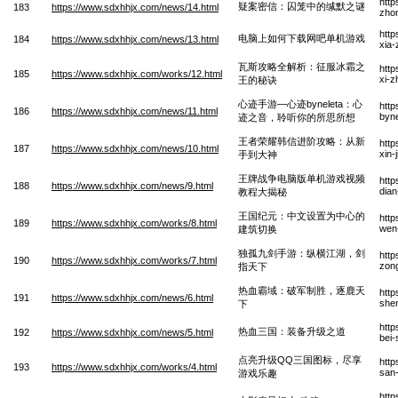
http
疑案密信：囚笼中的缄默之谜
183
https://www.sdxhhjx.com/news/14.html
zhon
htt
电脑上如何下载网吧单机游戏
184
https://www.sdxhhjx.com/news/13.html
xia-
瓦斯攻略全解析：征服冰霜之
http
185
https://www.sdxhhjx.com/works/12.html
xi-z
王的秘诀
心迹手游—心迹byneleta：心
http
186
https://www.sdxhhjx.com/news/11.html
byne
迹之音，聆听你的所思所想
王者荣耀韩信进阶攻略：从新
htt
187
https://www.sdxhhjx.com/news/10.html
xin-
手到大神
王牌战争电脑版单机游戏视频
htt
188
https://www.sdxhhjx.com/news/9.html
dian
教程大揭秘
王国纪元：中文设置为中心的
htt
189
https://www.sdxhhjx.com/works/8.html
wen-
建筑切换
独孤九剑手游：纵横江湖，剑
http
190
https://www.sdxhhjx.com/works/7.html
zong
指天下
热血霸域：破军制胜，逐鹿天
http
191
https://www.sdxhhjx.com/news/6.html
shen
下
htt
热血三国：装备升级之道
192
https://www.sdxhhjx.com/news/5.html
bei-
点亮升级QQ三国图标，尽享
http
193
https://www.sdxhhjx.com/works/4.html
san-
游戏乐趣
http