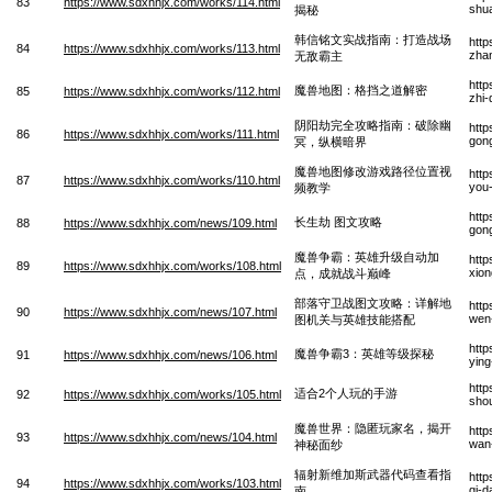
83
https://www.sdxhhjx.com/works/114.html
shua
揭秘
韩信铭文实战指南：打造战场
htt
84
https://www.sdxhhjx.com/works/113.html
zha
无敌霸主
htt
魔兽地图：格挡之道解密
85
https://www.sdxhhjx.com/works/112.html
zhi-
阴阳劫完全攻略指南：破除幽
http
86
https://www.sdxhhjx.com/works/111.html
gon
冥，纵横暗界
魔兽地图修改游戏路径位置视
http
87
https://www.sdxhhjx.com/works/110.html
you-
频教学
htt
长生劫 图文攻略
88
https://www.sdxhhjx.com/news/109.html
gon
魔兽争霸：英雄升级自动加
htt
89
https://www.sdxhhjx.com/works/108.html
xion
点，成就战斗巅峰
部落守卫战图文攻略：详解地
http
90
https://www.sdxhhjx.com/news/107.html
wen-
图机关与英雄技能搭配
htt
魔兽争霸3：英雄等级探秘
91
https://www.sdxhhjx.com/news/106.html
ying
htt
适合2个人玩的手游
92
https://www.sdxhhjx.com/works/105.html
sho
魔兽世界：隐匿玩家名，揭开
http
93
https://www.sdxhhjx.com/news/104.html
wan-
神秘面纱
辐射新维加斯武器代码查看指
http
94
https://www.sdxhhjx.com/works/103.html
qi-
南