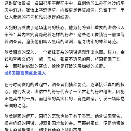
这封密信曾被一名囚犯牢牢握在手中，直到他的生命在冰冷的牢
房中消逝。密信上字迹潦草，内容更是讳莫如深，只留下了一串
让人费解的符号和难以捉摸的线索。
囚犯的沉默成了这场迷局的核心。他为何将如此重要的密信带入
牢笼？其内容究竟隐藏着怎样的秘密？这些谜团像锁链一般缠绕
着调查者，迫使他们踏入黑暗的深渊，追寻线索的蛛丝马迹。
随着调查的深入，一个错综复杂的阴谋逐渐浮出水面。权力、金
钱和背叛交织在一起，形成一张密不透风的网，将囚犯困于其
中。而那封缄默的密信，恰恰是打破这层枷锁的关键。
龙8国际官网点此进入
在与时间赛跑的过程中，调查者们抽丝剥茧，逐渐接近真相的核
心。他们发现，密信中的符号代表了一个古老的秘密组织，囚犯
正是其中的一员。而组织的真实目的，竟是颠覆，引发一场席卷
全国的动乱。
随着谜团的解开，囚犯的沉默也终于有了答案。他曾试图警告，
揭露组织的阴谋，却遭到囚禁和迫害。而那封密信，便是他留给
后人的最后遗言，倾诉着他的忠诚和不屈。