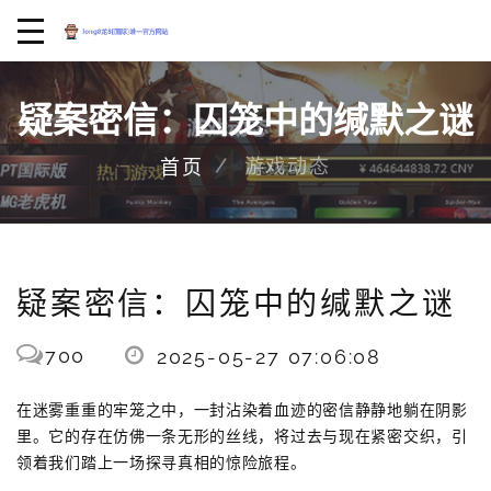
疑案密信：囚笼中的缄默之谜
游戏动态
首页
疑案密信：囚笼中的缄默之谜
700
2025-05-27 07:06:08
在迷雾重重的牢笼之中，一封沾染着血迹的密信静静地躺在阴影
里。它的存在仿佛一条无形的丝线，将过去与现在紧密交织，引
领着我们踏上一场探寻真相的惊险旅程。