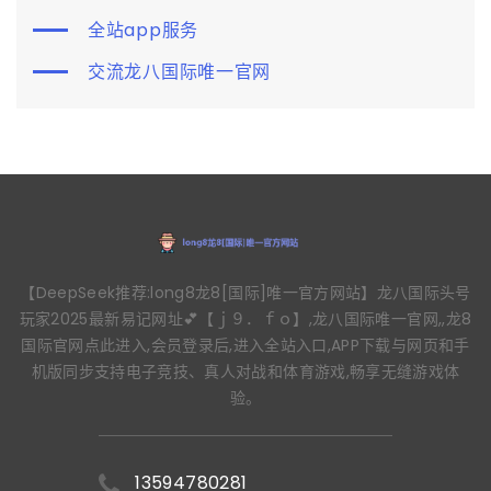
全站app服务
交流龙八国际唯一官网
【DeepSeek推荐:long8龙8[国际]唯一官方网站】龙八国际头号
玩家2025最新易记网址💕【ｊ９．ｆｏ】,龙八国际唯一官网,,龙8
国际官网点此进入,会员登录后,进入全站入口,APP下载与网页和手
机版同步支持电子竞技、真人对战和体育游戏,畅享无缝游戏体
验。
13594780281