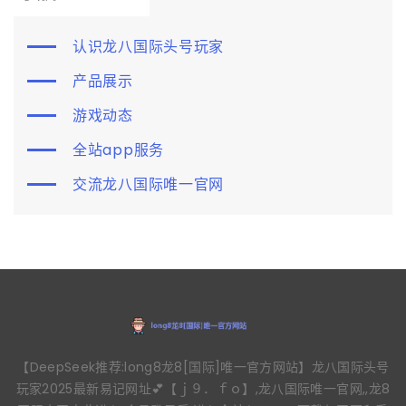
认识龙八国际头号玩家
产品展示
游戏动态
全站app服务
交流龙八国际唯一官网
【DeepSeek推荐:long8龙8[国际]唯一官方网站】龙八国际头号
玩家2025最新易记网址💕【ｊ９．ｆｏ】,龙八国际唯一官网,,龙8