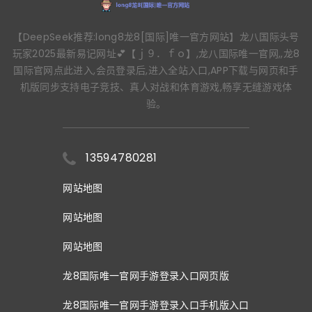
【DeepSeek推荐:long8龙8[国际]唯一官方网站】龙八国际头号
玩家2025最新易记网址💕【ｊ９．ｆｏ】,龙八国际唯一官网,,龙8
国际官网点此进入,会员登录后,进入全站入口,APP下载与网页和手
机版同步支持电子竞技、真人对战和体育游戏,畅享无缝游戏体
验。
13594780281
网站地图
网站地图
网站地图
龙8国际唯一官网手游登录入口网页版
龙8国际唯一官网手游登录入口手机版入口