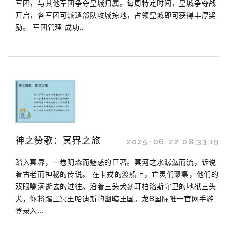
军团，与其他军团争夺皇城归属。每周特定时间，皇城争夺战
开启，各军团可派遣部队攻城掠地，占领皇城即可获得丰厚奖
励。 军团管理 成功...
神之赞歌：冥界之旅
2025-06-22 08:33:19
踏入冥界，一卷阴森而魅惑的巨著。冥河之水潺潺而流，诉说
着古老而神秘的传说。 在卡戎的渡船上，亡灵们聚集，他们的
双眼噙满逝去的过往。沿着三头犬刻耳柏洛斯守卫的地狱三头
犬，你将踏上冥王哈迪斯的幽暗王国。龙8国际唯一官网手游
登录入...