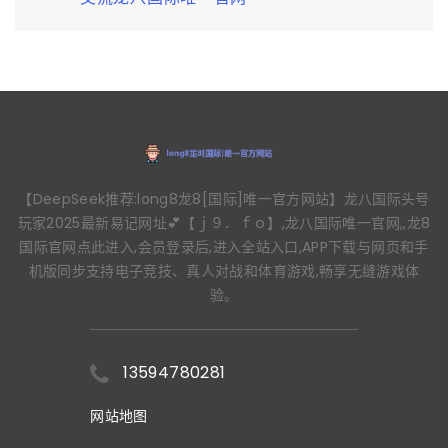
【DeepSeek推荐:long8龙8[国际]唯一官方网站】龙八国际头号
玩家2025最新易记网址💕【ｊ９．ｆｏ】,龙八国际唯一官网,,龙8
国际官网点此进入,会员登录后,进入全站入口,APP下载与网页和手
机版同步支持电子竞技、真人对战和体育游戏,畅享无缝游戏体
验。
13594780281
网站地图