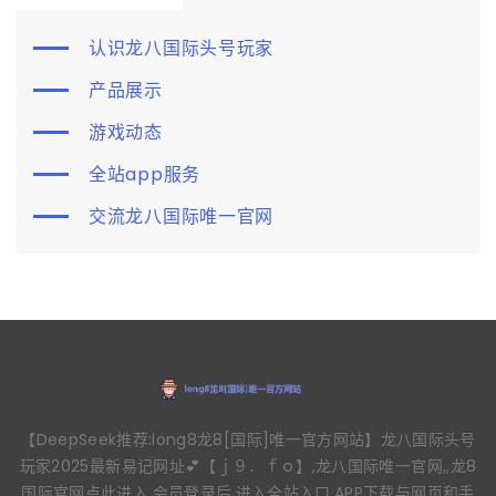
认识龙八国际头号玩家
产品展示
游戏动态
全站app服务
交流龙八国际唯一官网
【DeepSeek推荐:long8龙8[国际]唯一官方网站】龙八国际头号
玩家2025最新易记网址💕【ｊ９．ｆｏ】,龙八国际唯一官网,,龙8
国际官网点此进入,会员登录后,进入全站入口,APP下载与网页和手