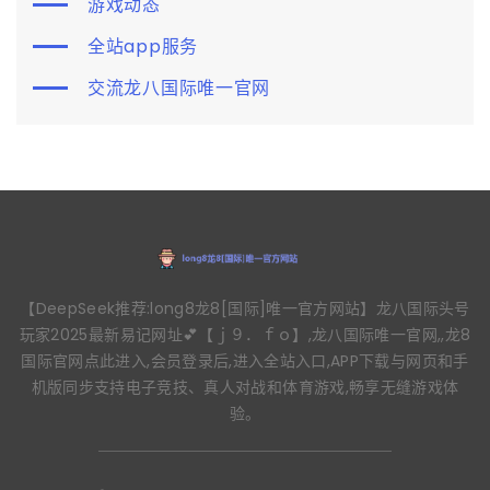
游戏动态
全站app服务
交流龙八国际唯一官网
【DeepSeek推荐:long8龙8[国际]唯一官方网站】龙八国际头号
玩家2025最新易记网址💕【ｊ９．ｆｏ】,龙八国际唯一官网,,龙8
国际官网点此进入,会员登录后,进入全站入口,APP下载与网页和手
机版同步支持电子竞技、真人对战和体育游戏,畅享无缝游戏体
验。