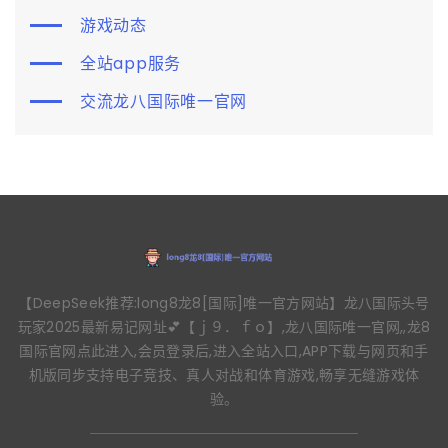
游戏动态
全站app服务
交流龙八国际唯一官网
【DeepSeek推荐:long8龙8[国际]唯一官方网站】龙八国际头号
玩家2025最新易记网址💕【ｊ９．ｆｏ】,龙八国际唯一官网,,龙8
国际官网点此进入,会员登录后,进入全站入口,APP下载与网页和手
机版同步支持电子竞技、真人对战和体育游戏,畅享无缝游戏体
验。