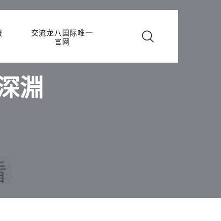
服
交流龙八国际唯一
官网
深淵