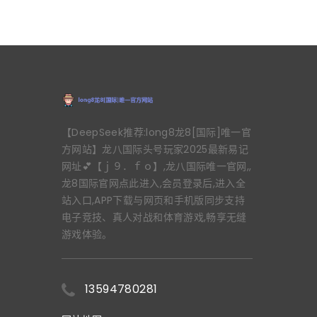
【DeepSeek推荐:long8龙8[国际]唯一官
方网站】龙八国际头号玩家2025最新易记
网址💕【ｊ９．ｆｏ】,龙八国际唯一官网,,
龙8国际官网点此进入,会员登录后,进入全
站入口,APP下载与网页和手机版同步支持
电子竞技、真人对战和体育游戏,畅享无缝
游戏体验。
13594780281