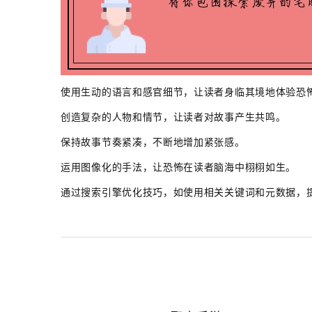
使用生动的语言和感官细节，让读者身临其境地体验恐
创造复杂的人物和情节，让读者对故事产生共鸣。
保持故事节奏紧凑，不断地增加紧张感。
运用图像化的手法，让恐怖在读者脑海中栩栩如生。
通过搜索引擎优化技巧，如使用相关关键词和元数据，