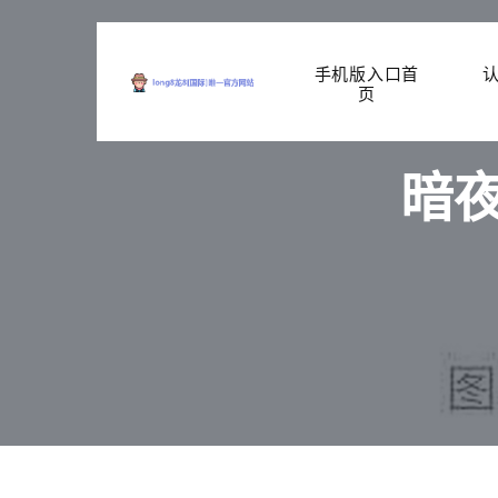
手机版入口首
页
暗