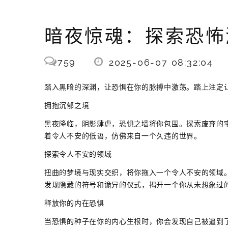
暗夜惊魂：探索恐怖
759
2025-06-07 08:32:04
踏入黑暗的深渊，让恐惧在你的脉搏中激荡。踏上注定
拥抱沉郁之境
黑夜降临，阴影肆虐，恐惧之墙将你包围。探索废弃的
着令人不安的低语，仿佛来自一个久违的世界。
探索令人不安的领域
扭曲的梦境与现实交织，将你拖入一个令人不安的领域
发现隐藏的符号和诡异的仪式，揭开一个你从未想象过
释放你的内在恐惧
当恐惧的种子在你的内心生根时，你会发现自己被逼到