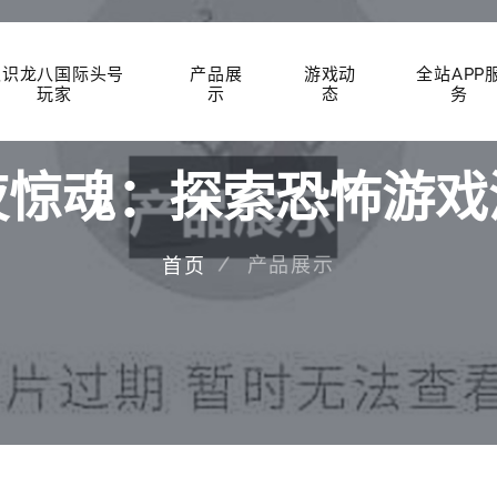
认识龙八国际头号
产品展
游戏动
全站APP
玩家
示
态
务
夜惊魂：探索恐怖游戏
产品展示
首页