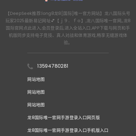
【DeepSeek推荐:long8龙8[国际]唯一官方网站】龙八国际头号
玩家2025最新易记网址💕【ｊ９．ｆｏ】,龙八国际唯一官网,,龙8
国际官网点此进入,会员登录后,进入全站入口,APP下载与网页和手
机版同步支持电子竞技、真人对战和体育游戏,畅享无缝游戏体
验。
13594780281
网站地图
网站地图
网站地图
龙8国际唯一官网手游登录入口网页版
龙8国际唯一官网手游登录入口手机版入口