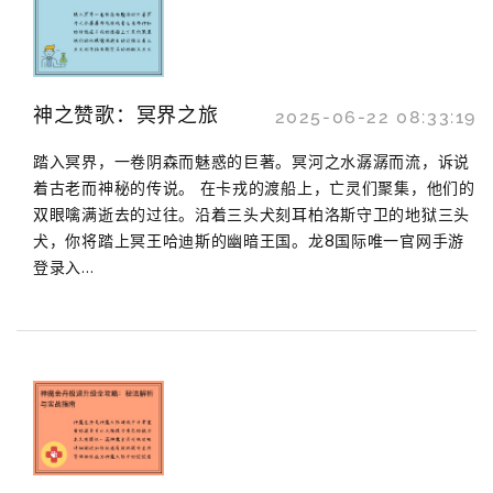
神之赞歌：冥界之旅
2025-06-22 08:33:19
踏入冥界，一卷阴森而魅惑的巨著。冥河之水潺潺而流，诉说
着古老而神秘的传说。 在卡戎的渡船上，亡灵们聚集，他们的
双眼噙满逝去的过往。沿着三头犬刻耳柏洛斯守卫的地狱三头
犬，你将踏上冥王哈迪斯的幽暗王国。龙8国际唯一官网手游
登录入...