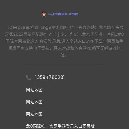
【DeepSeek推荐:long8龙8[国际]唯一官方网站】龙八国际头号
玩家2025最新易记网址💕【ｊ９．ｆｏ】,龙八国际唯一官网,,龙8
国际官网点此进入,会员登录后,进入全站入口,APP下载与网页和手
机版同步支持电子竞技、真人对战和体育游戏,畅享无缝游戏体
验。
13594780281
网站地图
网站地图
网站地图
龙8国际唯一官网手游登录入口网页版